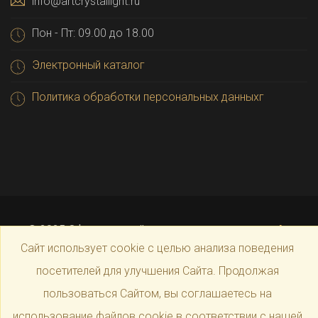
info@artcrystallight.ru
Пон - Пт: 09.00 до 18.00
Электронный каталог
Политика обработки персональных данныхг
© 2025 Официальный магазин производителя
Art
Сайт использует cookie с целью анализа поведения
посетителей для улучшения Сайта. Продолжая
Crystal Light
пользоваться Сайтом, вы соглашаетесь на
использование файлов cookie в соответствии с нашей