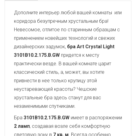
Дополните интерьер любой вашей комнаты или
коридора безупречным хрустальным бра!
Невесомое, отлитое по старинным образцам с
применением новейших технологий и свежих
дизайнерских задумок,
бра Art Crystal Light
3101B10.2.175.B.GW
придется к месту
практически везде. В вашей комнате царит
классический стиль, а, может, вы хотите
привнести в нее только крупицу этой
неустаревающей красоты? Чешские
хрустальные бра здесь станут для вас
незаменимыми спутниками.
Бра
3101B10.2.175.B.GW
имеет в распоряжении
2 ламп
, создавая возле себя комфортную
световую зону в
7 кв. м
. Всегда особенно