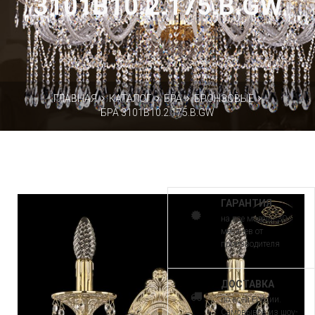
3101B10.2.175.B.GW
ГЛАВНАЯ
КАТАЛОГ
БРА
БРОНЗОВЫЕ
БРА 3101B10.2.175.B.GW
ГАРАНТИЯ
на все модели 30
месяцев от
производителя
ДОСТАВКА
по всей России.
Самовывоз из шоу-