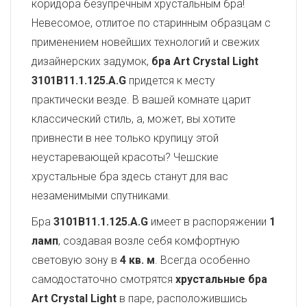
коридора безупречным хрустальным бра!
Невесомое, отлитое по старинным образцам с
применением новейших технологий и свежих
дизайнерских задумок,
бра Art Crystal Light
3101B11.1.125.A.G
придется к месту
практически везде. В вашей комнате царит
классический стиль, а, может, вы хотите
привнести в нее только крупицу этой
неустаревающей красоты? Чешские
хрустальные бра здесь станут для вас
незаменимыми спутниками.
Бра
3101B11.1.125.A.G
имеет в распоряжении
1
ламп
, создавая возле себя комфортную
световую зону в
4 кв. м
. Всегда особенно
самодостаточно смотрятся
хрустальные бра
Art Crystal Light
в паре, расположившись