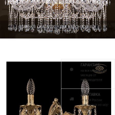
ГЛАВНАЯ
КАТАЛОГ
БРА
БРОНЗОВЫЕ
БРА 3101B11.1.125.A.G
ГАРАНТИЯ
на все модели 30
месяцев от
производителя
ДОСТАВКА
по всей России.
Самовывоз из шоу-
рума