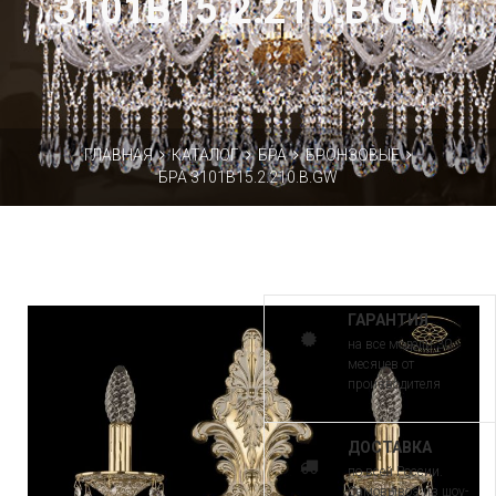
3101B15.2.210.B.GW
ГЛАВНАЯ
КАТАЛОГ
БРА
БРОНЗОВЫЕ
БРА 3101B15.2.210.B.GW
ГАРАНТИЯ
на все модели 30
месяцев от
производителя
ДОСТАВКА
по всей России.
Самовывоз из шоу-