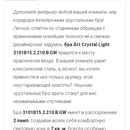
Дополните интерьер любой вашей комнаты или
коридора безупречным хрустальным бра!
Легкое, отлитое по старинным образцам с
применением новейших технологий и свежих
дизайнерских задумок,
бра Art Crystal Light
3101B15.2.210.B.GW
придется к месту
практически везде. В вашей комнате царит
классический стиль, а, может, вы хотите
привнести в нее только крупицу этой
неустаревающей красоты? Чешские
хрустальные бра здесь станут для вас
незаменимыми спутниками.
Бра
3101B15.2.210.B.GW
имеет в распоряжении
2 ламп
, создавая возле себя комфортную
световую зону в
7 кв. м
. Всегда особенно