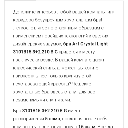
Дополните интерьер любой вашей комнаты или
коридора безупречным хрустальным бра!
Легкое, отлитое по старинным образцам с
применением новейших технологий и свежих
дизайнерских задумок,
бра Art Crystal Light
3101B15.3+2.210.B.G
придется к месту
практически везде. В вашей комнате царит
классический стиль, а, может, вы хотите
привнести в нее только крупицу этой
неустаревающей красоты? Чешские
хрустальные бра здесь станут для вас
незаменимыми спутниками.
Бра
3101B15.3+2.210.B.G
имеет в
распоряжении
5 ламп
, создавая возле себя
комфортную световую зону в
16 кв. м
. Всегда