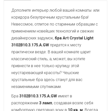
Дополните интерьер любой вашей комнаты или
коридора безупречным хрустальным бра!
Невесомое, отлитое по старинным образцам с
применением новейших технологий и свежих
дизайнерских задумок,
бра Art Crystal Light
3102B10.3.175.A.GW
придется к месту
практически везде. В вашей комнате царит
классический стиль, а, может, вы хотите
привнести в нее только крупицу этой
неустаревающей красоты? Чешские
хрустальные бра здесь станут для вас
незаменимыми спутниками.
Бра
3102B10.3.175.A.GW
имеет в
распоряжении
3 ламп
, создавая возле себя
комфортную световую зону в
10 кв. м
. Всегда