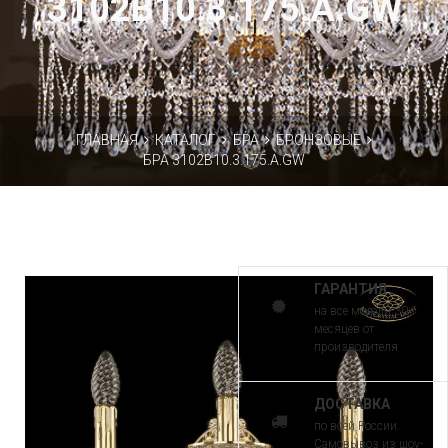
3102B10.3.175.A.GW
ГЛАВНАЯ
КАТАЛОГ
БРА
БРОНЗОВЫЕ
БРА 3102B10.3.175.A.GW
ГАРАНТИЯ
на все модели 30
месяцев от
производителя
ДОСТАВКА
по всей России.
Самовывоз из шоу-