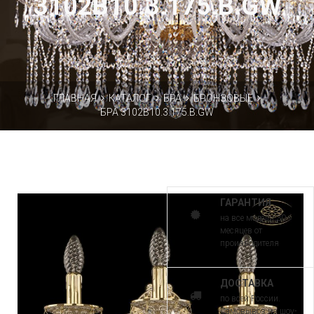
3102B10.3.175.B.GW
ГЛАВНАЯ
КАТАЛОГ
БРА
БРОНЗОВЫЕ
БРА 3102B10.3.175.B.GW
ГАРАНТИЯ
на все модели 30
месяцев от
производителя
ДОСТАВКА
по всей России.
Самовывоз из шоу-