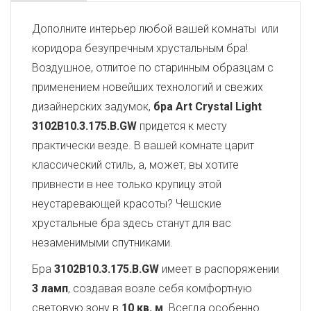
Дополните интерьер любой вашей комнаты или
коридора безупречным хрустальным бра!
Воздушное, отлитое по старинным образцам с
применением новейших технологий и свежих
дизайнерских задумок,
бра Art Crystal Light
3102B10.3.175.B.GW
придется к месту
практически везде. В вашей комнате царит
классический стиль, а, может, вы хотите
привнести в нее только крупицу этой
неустаревающей красоты? Чешские
хрустальные бра здесь станут для вас
незаменимыми спутниками.
Бра
3102B10.3.175.B.GW
имеет в распоряжении
3 ламп
, создавая возле себя комфортную
световую зону в
10 кв. м
. Всегда особенно