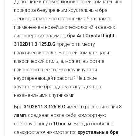
Дополните интерьер любой вашей комнаты или
коридора безупречным хрустальным бра!
Легкое, отлитое по старинным образцам с
применением новейших технологий и свежих
дизайнерских задумок,
бра Art Crystal Light
3102B11.3.125.B.G
придется к месту
практически везде. В вашей комнате царит
классический стиль, а, может, вы хотите
привнести в нее только крупицу этой
неустаревающей красоты? Чешские
хрустальные бра здесь станут для вас
незаменимыми спутниками.
Бра
3102B11.3.125.B.G
имеет в распоряжении
3
ламп
, создавая возле себя комфортную
световую зону в
10 кв. м
. Всегда особенно
самодостаточно смотрятся
хрустальные бра