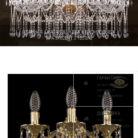
ГЛАВНАЯ
КАТАЛОГ
БРА
БРОНЗОВЫЕ
БРА 3102B11.3.125.B.G
ГАРАНТИЯ
на все модели 30
месяцев от
производителя
ДОСТАВКА
по всей России.
Самовывоз из шоу-
рума