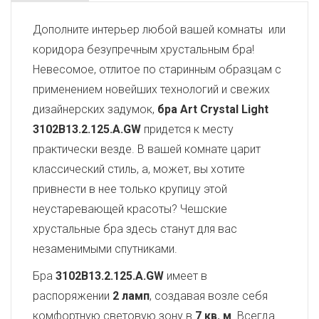
Дополните интерьер любой вашей комнаты или
коридора безупречным хрустальным бра!
Невесомое, отлитое по старинным образцам с
применением новейших технологий и свежих
дизайнерских задумок,
бра Art Crystal Light
3102B13.2.125.A.GW
придется к месту
практически везде. В вашей комнате царит
классический стиль, а, может, вы хотите
привнести в нее только крупицу этой
неустаревающей красоты? Чешские
хрустальные бра здесь станут для вас
незаменимыми спутниками.
Бра
3102B13.2.125.A.GW
имеет в
распоряжении
2 ламп
, создавая возле себя
комфортную световую зону в
7 кв. м
. Всегда