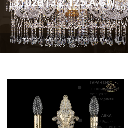
3102B13.2.125.A.GW
ГЛАВНАЯ
КАТАЛОГ
БРА
БРОНЗОВЫЕ
БРА 3102B13.2.125.A.GW
ГАРАНТИЯ
на все модели 30
месяцев от
производителя
ДОСТАВКА
по всей России.
Самовывоз из шоу-