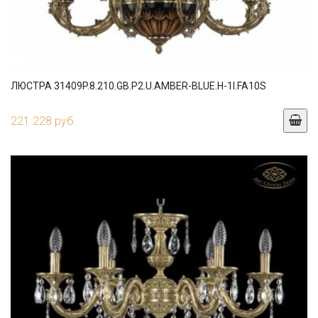
ЛЮСТРА 31409P.8.210.GB.P2.U.AMBER-BLUE.H-1I.FA10S
221 228 руб.