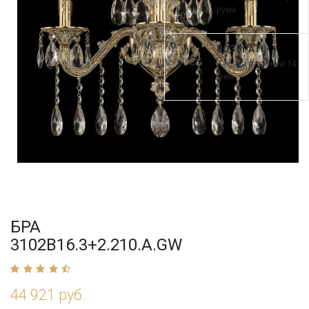
рума
ВОЗВРАТ
и обмен в течении 14
дней
БРА
3102B16.3+2.210.A.GW
44 921 руб.