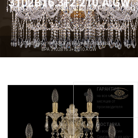
3102B16.3+2.210.A.GW
ГЛАВНАЯ
КАТАЛОГ
БРА
БРОНЗОВЫЕ
БРА 3102B16.3+2.210.A.GW
ГАРАНТИЯ
на все модели 30
месяцев от
производителя
ДОСТАВКА
по всей России.
Самовывоз из шоу-