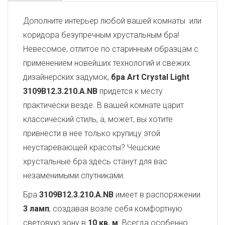
Дополните интерьер любой вашей комнаты или
коридора безупречным хрустальным бра!
Невесомое, отлитое по старинным образцам с
применением новейших технологий и свежих
дизайнерских задумок,
бра Art Crystal Light
3109B12.3.210.A.NB
придется к месту
практически везде. В вашей комнате царит
классический стиль, а, может, вы хотите
привнести в нее только крупицу этой
неустаревающей красоты? Чешские
хрустальные бра здесь станут для вас
незаменимыми спутниками.
Бра
3109B12.3.210.A.NB
имеет в распоряжении
3 ламп
, создавая возле себя комфортную
световую зону в
10 кв. м
. Всегда особенно