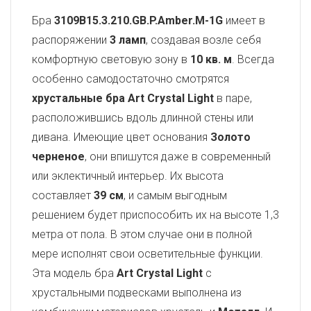
Бра
3109B15.3.210.GB.P.Amber.M-1G
имеет в
распоряжении
3 ламп
, создавая возле себя
комфортную световую зону в
10 кв. м
. Всегда
особенно самодостаточно смотрятся
хрустальные бра Art Crystal Light
в паре,
расположившись вдоль длинной стены или
дивана. Имеющие цвет основания
Золото
черненое
, они впишутся даже в современный
или эклектичный интерьер. Их высота
составляет
39 см
, и самым выгодным
решением будет приспособить их на высоте 1,3
метра от пола. В этом случае они в полной
мере исполнят свои осветительные функции.
Эта модель бра
Art Crystal Light
с
хрустальными подвесками выполнена из