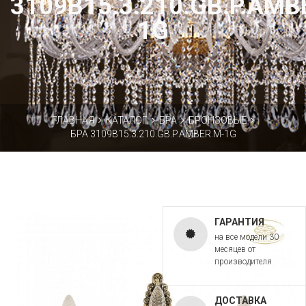
3109B15.3.210.GB.P.AMB
1G
ГЛАВНАЯ
КАТАЛОГ
БРА
БРОНЗОВЫЕ
БРА 3109B15.3.210.GB.P.AMBER.M-1G
ГАРАНТИЯ
на все модели 30
месяцев от
производителя
ДОСТАВКА