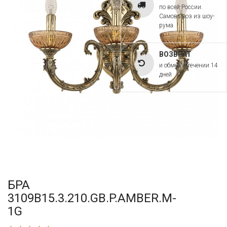
по всей России.
Самовывоз из шоу-
рума
ВОЗВРАТ
и обмен в течении 14
дней
БРА
3109B15.3.210.GB.P.AMBER.M-
1G