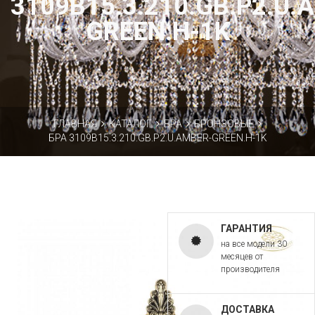
3109B15.3.210.GB.P2.U.
GREEN.H-1K
ГЛАВНАЯ
КАТАЛОГ
БРА
БРОНЗОВЫЕ
БРА 3109B15.3.210.GB.P2.U.AMBER-GREEN.H-1K
ГАРАНТИЯ
на все модели 30
месяцев от
производителя
ДОСТАВКА