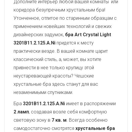
Дополните интерьер любой вашей комнаты или
коридора безупречным хрустальным бра!
Утонченное, отлитое по старинным образцам с
применением новейших технологий и свежих
дизайнерских задумок,
бра Art Crystal Light
3201B11.2.125.A.Ni
придется к месту
практически везде. В вашей комнате царит
классический стиль, а, может, вы хотите
привнести в нее только крупицу этой
неустаревающей красоты? Чешские
хрустальные бра здесь станут для вас
незаменимыми спутниками.
Бра
3201B11.2.125.A.Ni
имеет в распоряжении
2 ламп
, создавая возле себя комфортную
световую зону в
7 кв. м
. Всегда особенно
самодостаточно смотрятся
хрустальные бра