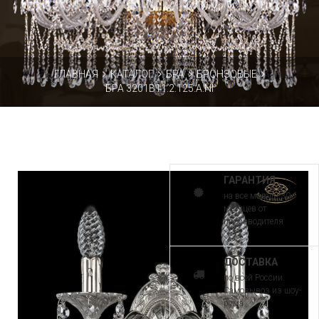
ГЛАВНАЯ
КАТАЛОГ
БРА
БРОНЗОВЫЕ
БРА 3201B11.2.125.A.NI
ГАРАНТИЯ
на все модели 30
месяцев от
производителя
ДОСТАВКА
по всей России.
Самовывоз из шоу-
рума