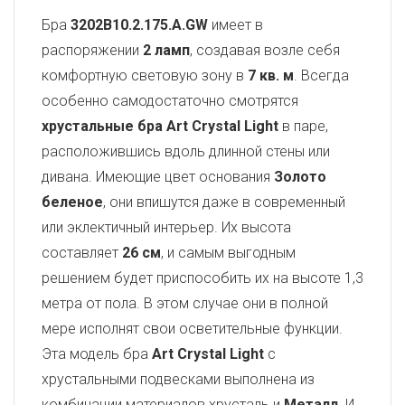
Бра
3202B10.2.175.A.GW
имеет в
распоряжении
2 ламп
, создавая возле себя
комфортную световую зону в
7 кв. м
. Всегда
особенно самодостаточно смотрятся
хрустальные бра Art Crystal Light
в паре,
расположившись вдоль длинной стены или
дивана. Имеющие цвет основания
Золото
беленое
, они впишутся даже в современный
или эклектичный интерьер. Их высота
составляет
26 см
, и самым выгодным
решением будет приспособить их на высоте 1,3
метра от пола. В этом случае они в полной
мере исполнят свои осветительные функции.
Эта модель бра
Art Crystal Light
с
хрустальными подвесками выполнена из
комбинации материалов хрусталь и
Металл
. И