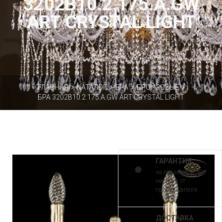
3202B10.2.175.A.GW
ART CRYSTAL LIGHT
ГЛАВНАЯ
КАТАЛОГ
БРА
БРОНЗОВЫЕ
БРА 3202B10.2.175.A.GW ART CRYSTAL LIGHT
ГАРАНТИЯ
на все модели 30
месяцев от
производителя
ДОСТАВКА