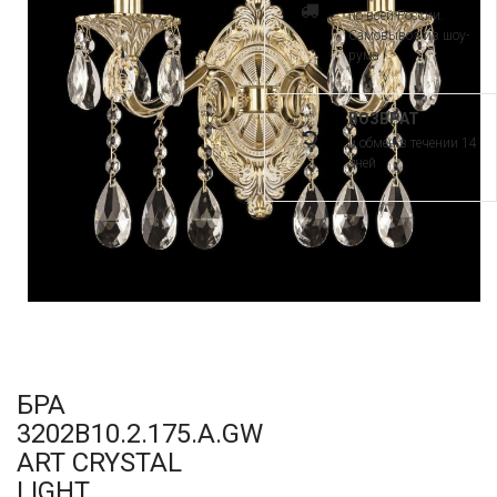
по всей России.
Самовывоз из шоу-
рума
ВОЗВРАТ
и обмен в течении 14
дней
БРА
3202B10.2.175.A.GW
ART CRYSTAL
LIGHT