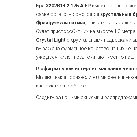
Бра
3202B14.2.175.A.FP
имеет в распоряже
самодостаточно смотрятся
хрустальные бра
Французская патина
, они впишутся даже в
будет приспособить их на высоте 1,3 метра
Crystal Light
с хрустальными подвесками вы
выражено фирменное качество наших чешски
уже десятки лет предпочитают именно наши
В
официальном интернет магазине чешских
Мы являемся производителями светильников,
инструкцию по сборке.
Следить за нашими акциями и распродажам