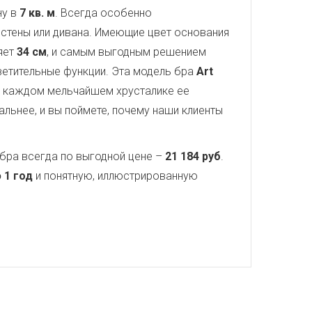
ну в
7 кв. м
. Всегда особенно
стены или дивана. Имеющие цвет основания
яет
34 см
, и самым выгодным решением
светительные функции. Эта модель бра
Art
 в каждом мельчайшем хрусталике ее
льнее, и вы поймете, почему наши клиенты
бра всегда по выгодной цене –
21 184 руб
.
 1 год
и понятную, иллюстрированную