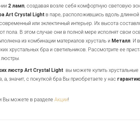
нии
2 ламп
, создавая возле себя комфортную световую зо
 Art Crystal Light
в паре, расположившись вдоль длинной 
 современный или эклектичный интерьер. Их высота составл
 от пола. В этом случае они в полной мере исполнят свои о
полнена из комбинации материалов хрусталь и
Металл
. И
х хрустальных бра и светильников. Рассмотрите ее приста
 люстры.
 люстр Art Crystal Light
вы можете купить хрустальные 
 а, значит, с покупкой бра Вы приобретаете у нас
гарантию
и Вы можете в разделе
Акции
!