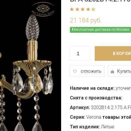
21 184 руб.
Бесплатная доставка по Москве
В КОРЗИ
отложить
Купить
Наличие на складе:
уточни
Снята с производства:
Артикул:
3202B14.2.175.A.F
Серия:
Verona
товары этой
Тип изделия:
Литые