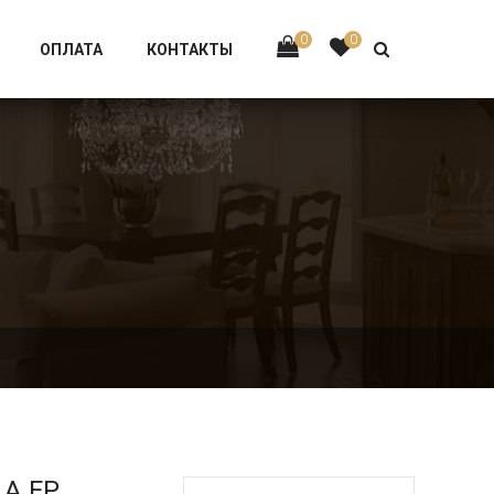
Тел:
+7 926-002-63-43
0
0
ОПЛАТА
КОНТАКТЫ
.A.FP