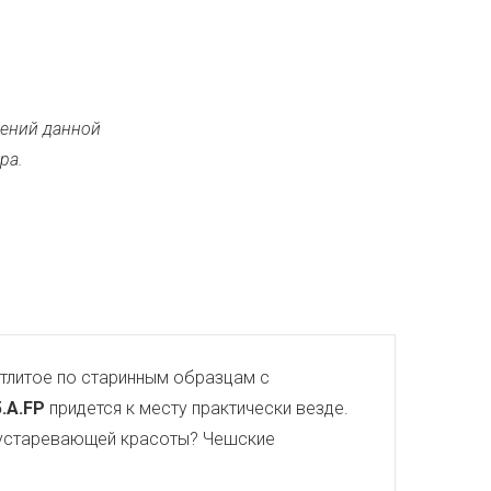
ений данной
ра.
тлитое по старинным образцам с
5.A.FP
придется к месту практически везде.
 неустаревающей красоты? Чешские