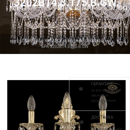
3202B14.3.175.B.GW
ГЛАВНАЯ
КАТАЛОГ
БРА
БРОНЗОВЫЕ
БРА 3202B14.3.175.B.GW
ГАРАНТИЯ
на все модели 30
месяцев от
производителя
ДОСТАВКА
по всей России.
Самовывоз из шоу-