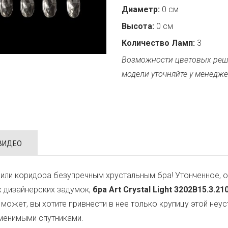
Диаметр:
0 см
Высота:
0 см
Количество Ламп:
3
Возможности цветовых реш
модели уточняйте у менедже
ВИДЕО
или коридора безупречным хрустальным бра! Утонченное, о
х дизайнерских задумок,
бра Art Crystal Light 3202B15.3.21
, может, вы хотите привнести в нее только крупицу этой н
аменимыми спутниками.