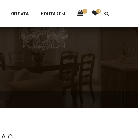
Тел:
+7 926-002-63-43
0
0
ОПЛАТА
КОНТАКТЫ
.A.G