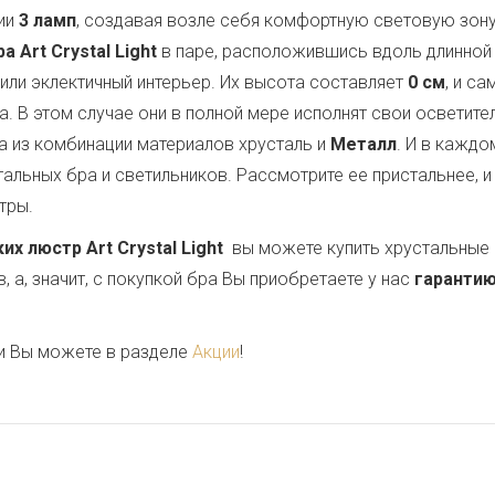
ии
3 ламп
, создавая возле себя комфортную световую зон
 Art Crystal Light
в паре, расположившись вдоль длинной 
 или эклектичный интерьер. Их высота составляет
0 см
, и с
ла. В этом случае они в полной мере исполнят свои осветит
 из комбинации материалов хрусталь и
Металл
. И в кажд
альных бра и светильников. Рассмотрите ее пристальнее, и
тры.
 люстр Art Crystal Light
вы можете купить хрустальные 
 а, значит, с покупкой бра Вы приобретаете у нас
гарантию
и Вы можете в разделе
Акции
!