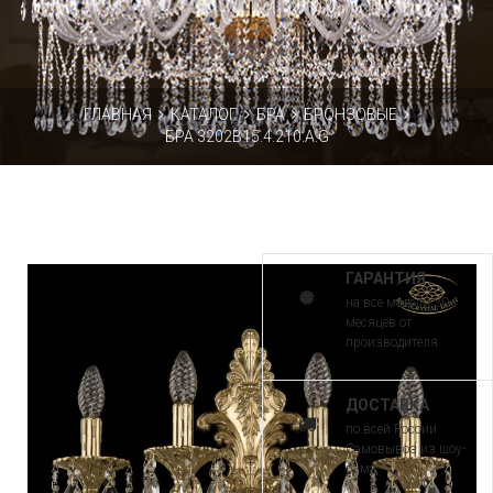
ГЛАВНАЯ
КАТАЛОГ
БРА
БРОНЗОВЫЕ
БРА 3202B15.4.210.A.G
ГАРАНТИЯ
на все модели 30
месяцев от
производителя
ДОСТАВКА
по всей России.
Самовывоз из шоу-
рума