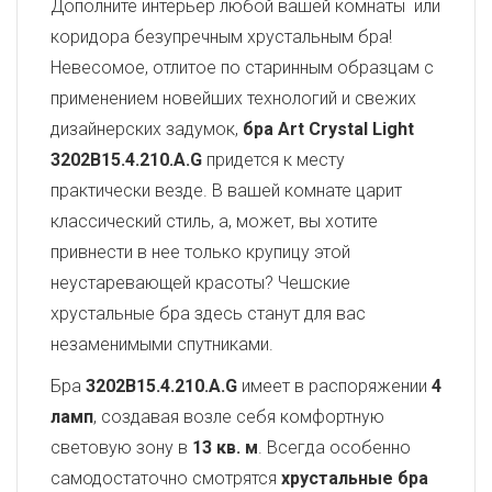
Дополните интерьер любой вашей комнаты или
коридора безупречным хрустальным бра!
Невесомое, отлитое по старинным образцам с
применением новейших технологий и свежих
дизайнерских задумок,
бра Art Crystal Light
3202B15.4.210.A.G
придется к месту
практически везде. В вашей комнате царит
классический стиль, а, может, вы хотите
привнести в нее только крупицу этой
неустаревающей красоты? Чешские
хрустальные бра здесь станут для вас
незаменимыми спутниками.
Бра
3202B15.4.210.A.G
имеет в распоряжении
4
ламп
, создавая возле себя комфортную
световую зону в
13 кв. м
. Всегда особенно
самодостаточно смотрятся
хрустальные бра