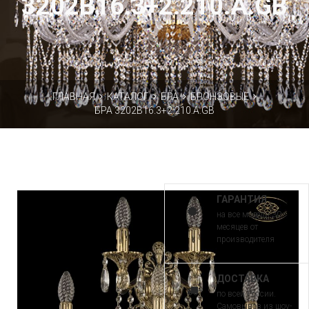
3202B16.3+2.210.A.GB
ГЛАВНАЯ
КАТАЛОГ
БРА
БРОНЗОВЫЕ
БРА 3202B16.3+2.210.A.GB
ГАРАНТИЯ
на все модели 30
месяцев от
производителя
ДОСТАВКА
по всей России.
Самовывоз из шоу-