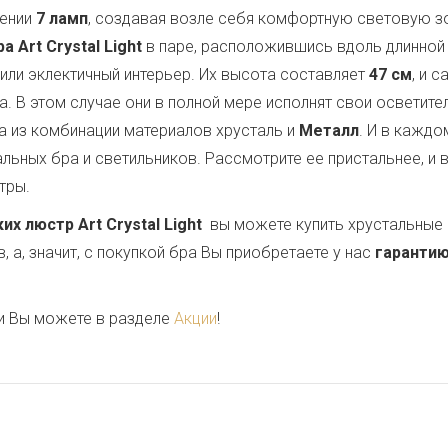
жении
7 ламп
, создавая возле себя комфортную световую з
 Art Crystal Light
в паре, расположившись вдоль длинной 
 или эклектичный интерьер. Их высота составляет
47 см
, и 
ла. В этом случае они в полной мере исполнят свои осветит
 из комбинации материалов хрусталь и
Металл
. И в кажд
льных бра и светильников. Рассмотрите ее пристальнее, и 
тры.
 люстр Art Crystal Light
вы можете купить хрустальные 
 а, значит, с покупкой бра Вы приобретаете у нас
гарантию
и Вы можете в разделе
Акции
!