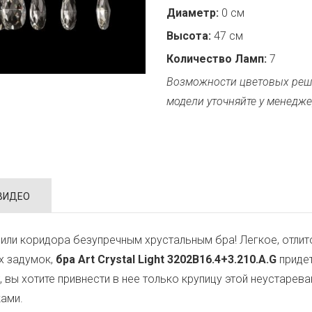
Диаметр:
0 см
Высота:
47 см
Количество Ламп:
7
Возможности цветовых реш
модели уточняйте у менедже
ВИДЕО
или коридора безупречным хрустальным бра! Легкое, отли
х задумок,
бра Art Crystal Light 3202B16.4+3.210.A.G
придет
т, вы хотите привнести в нее только крупицу этой неустар
ками.