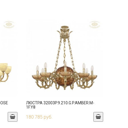
ROSE
ЛЮСТРА 32003P.9.210.G.P.AMBER.M-
1F.Y8
180 785 руб.