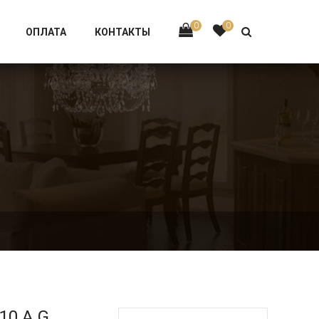
Тел:
+7 926-002-63-43
0
0
ОПЛАТА
КОНТАКТЫ
10.A.G