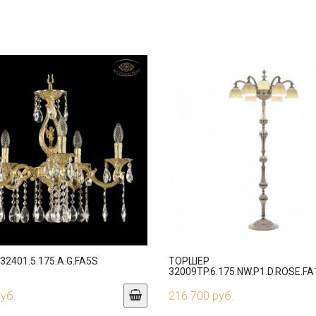
2401.5.175.A.G.FA5S
ТОРШЕР
32009TP.6.175.NW.P1.D.ROSE.F
руб.
216 700 руб.