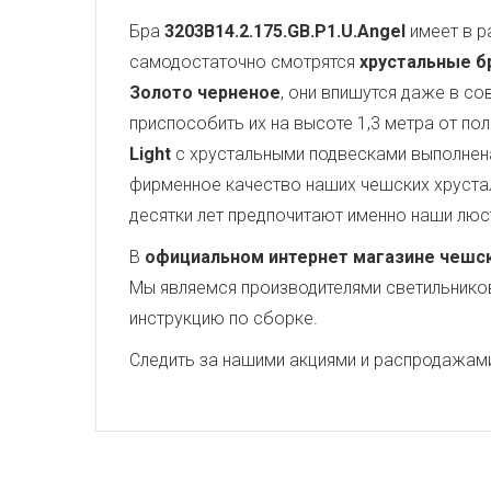
Бра
3203B14.2.175.GB.P1.U.Angel
имеет в 
самодостаточно смотрятся
хрустальные бра
Золото черненое
, они впишутся даже в с
приспособить их на высоте 1,3 метра от по
Light
с хрустальными подвесками выполнена
фирменное качество наших чешских хрустал
десятки лет предпочитают именно наши люс
В
официальном интернет магазине чешских
Мы являемся производителями светильников,
инструкцию по сборке.
Следить за нашими акциями и распродажам