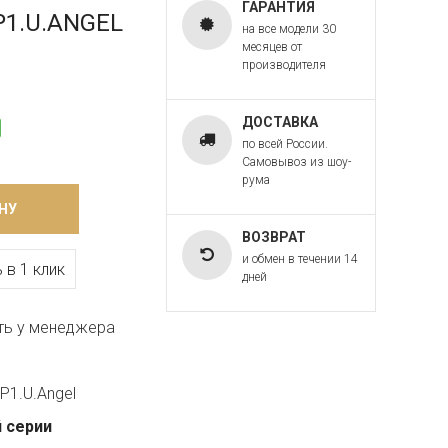
ГАРАНТИЯ
.P1.U.ANGEL
на все модели 30
месяцев от
производителя
ДОСТАВКА
по всей России.
Самовывоз из шоу-
рума
НУ
ВОЗВРАТ
и обмен в течении 14
 в 1 клик
дней
ть у менеджера
P1.U.Angel
 серии