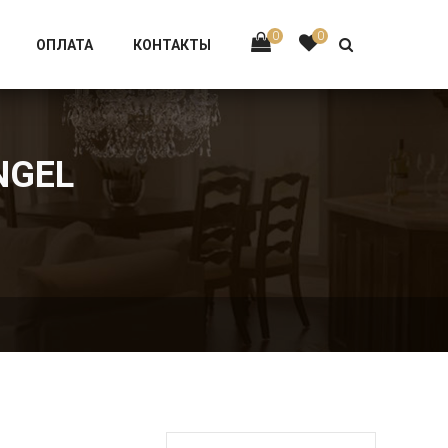
Тел:
+7 926-002-63-43
0
0
ОПЛАТА
КОНТАКТЫ
NGEL