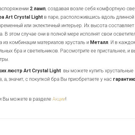
распоряжении
2 ламп
, создавая возле себя комфортную св
 Art Crystal Light
в паре, расположившись вдоль длинной 
овременный или эклектичный интерьер. Их высота составляе
ла. В этом случае они в полной мере исполнят свои осветит
 из комбинации материалов хрусталь и
Металл
. И в кажд
ьных бра и светильников. Рассмотрите ее пристальнее, и в
тры.
 люстр Art Crystal Light
вы можете купить хрустальные 
 а, значит, с покупкой бра Вы приобретаете у нас
гарантию
и Вы можете в разделе
Акции
!