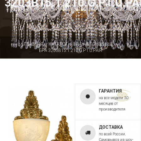
3203B15.1.210.G.P1.U.PA
ГЛАВНАЯ
КАТАЛОГ
БРА
БРОНЗОВЫЕ
БРА 3203B15.1.210.G.P1.U.PAIR
ГАРАНТИЯ
на все модели 30
месяцев от
производителя
ДОСТАВКА
по всей России.
Самовывоз из шоу-