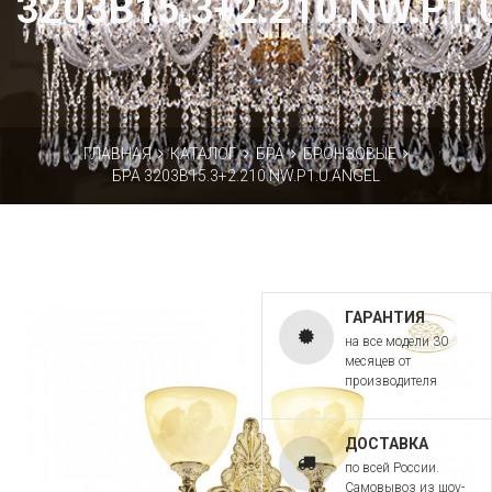
3203B15.3+2.210.NW.P1.
ГЛАВНАЯ
КАТАЛОГ
БРА
БРОНЗОВЫЕ
БРА 3203B15.3+2.210.NW.P1.U.ANGEL
ГАРАНТИЯ
на все модели 30
месяцев от
производителя
ДОСТАВКА
по всей России.
Самовывоз из шоу-