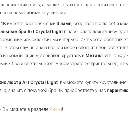
классический стиль, а, может, вы хотите привнести в нее т
 вас незаменимыми спутниками.
-1K
имеет в распоряжении
3 ламп
, создавая возле себя к
альные бра Art Crystal Light
в паре, расположившись вдол
овременный или эклектичный интерьер. Их высота составляе
ла. В этом случае они в полной мере исполнят свои осветит
 из комбинации материалов хрусталь и
Металл
. И в кажд
ных бра и светильников. Рассмотрите ее пристальнее, и в
 люстр Art Crystal Light
вы можете купить хрустальные 
 а, значит, с покупкой бра Вы приобретаете у нас
гарантию
и Вы можете в разделе
Акции
!