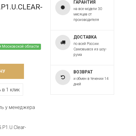
ГАРАНТИЯ
.P1.U.CLEAR-
на все модели 30
месяцев от
производителя
ДОСТАВКА
по всей России.
и Московской области
Самовывоз из шоу-
рума
НУ
ВОЗВРАТ
и обмен в течении 14
дней
 в 1 клик
ть у менеджера
.P1.U.Clear-