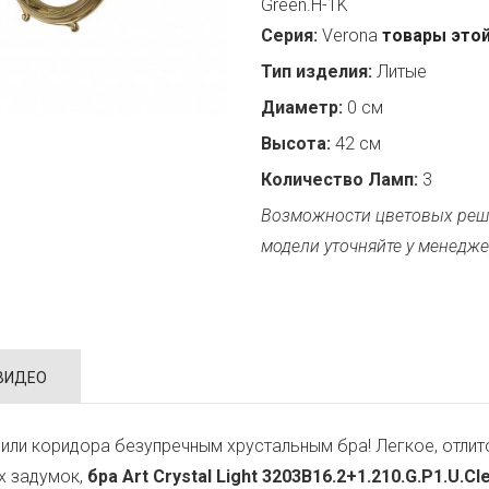
Green.H-1K
Серия:
Verona
товары этой
Тип изделия:
Литые
Диаметр:
0 см
Высота:
42 см
Количество Ламп:
3
Возможности цветовых реш
модели уточняйте у менедже
ВИДЕО
или коридора безупречным хрустальным бра! Легкое, отли
х задумок,
бра Art Crystal Light 3203B16.2+1.210.G.P1.U.C