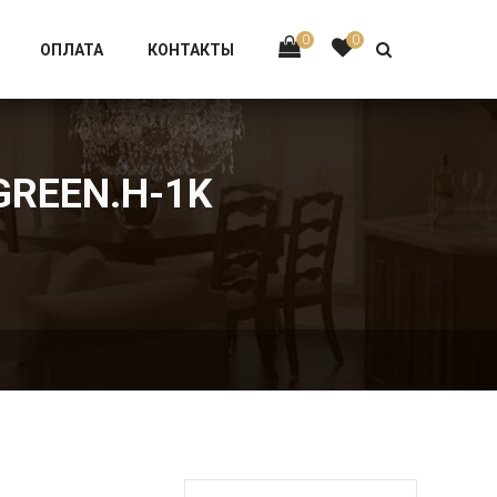
Тел:
+7 926-002-63-43
0
0
ОПЛАТА
КОНТАКТЫ
GREEN.H-1K