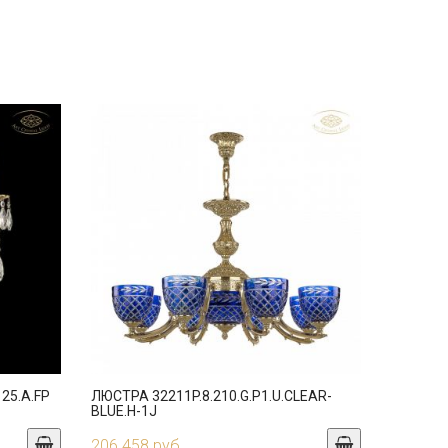
25.A.FP
ЛЮСТРА 32211P.8.210.G.P1.U.CLEAR-
BLUE.H-1J
206 458 руб.