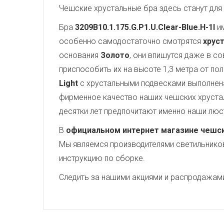
Чешские хрустальные бра здесь станут для
Бра
3209B10.1.175.G.P1.U.Clear-Blue.H-1I
им
особенно самодостаточно смотрятся
хруст
основания
Золото
, они впишутся даже в с
приспособить их на высоте 1,3 метра от по
Light
с хрустальными подвесками выполнена
фирменное качество наших чешских хрустал
десятки лет предпочитают именно наши люс
В
официальном интернет магазине чешских
Мы являемся производителями светильников,
инструкцию по сборке.
Следить за нашими акциями и распродажам