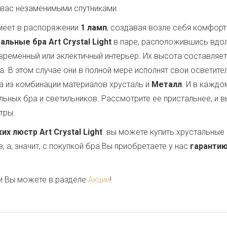
 вас незаменимыми спутниками.
еет в распоряжении
1 ламп
, создавая возле себя комфор
альные бра Art Crystal Light
в паре, расположившись вдол
овременный или эклектичный интерьер. Их высота составляе
ла. В этом случае они в полной мере исполнят свои осветит
 из комбинации материалов хрусталь и
Металл
. И в кажд
ьных бра и светильников. Рассмотрите ее пристальнее, и в
тры.
 люстр Art Crystal Light
вы можете купить хрустальные 
 а, значит, с покупкой бра Вы приобретаете у нас
гарантию
и Вы можете в разделе
Акции
!