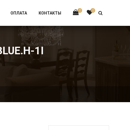
Тел:
+7 926-002-63-43
0
0
ОПЛАТА
КОНТАКТЫ
BLUE.H-1I