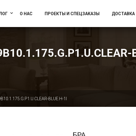
info@artcrystallight.ru
Доставка по всей России
ЛОГ
О НАС
ПРОЕКТЫ И СПЕЦЗАКАЗЫ
ДОСТАВКА
B10.1.175.G.P1.U.CLEAR-
B10.1.175.G.P1.U.CLEAR-BLUE.H-1I
БРА