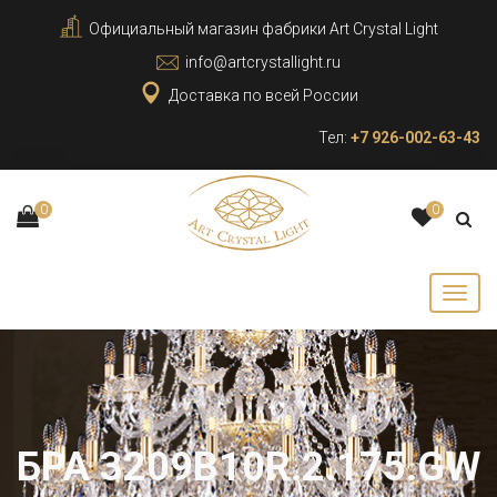
Официальный магазин фабрики Art Crystal Light
info@artcrystallight.ru
Доставка по всей России
Тел:
+7 926-002-63-43
0
0
БРА 3209B10R.2.175.GW