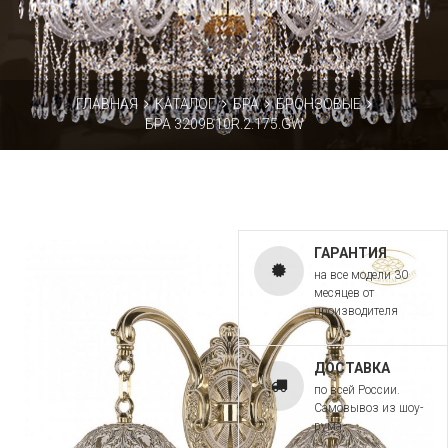
ГЛАВНАЯ
КАТАЛОГ
БРА
БРОНЗОВЫЕ
БРА 3209B10R.2.175.GW
ГАРАНТИЯ
на все модели 30
месяцев от
производителя
ДОСТАВКА
по всей России.
Самовывоз из шоу-
рума