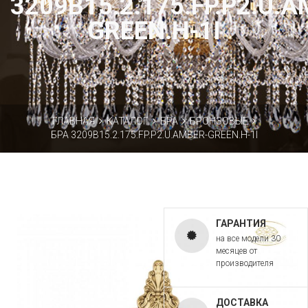
3209B15.2.175.FP.P2.U.
GREEN.H-1I
ГЛАВНАЯ
КАТАЛОГ
БРА
БРОНЗОВЫЕ
БРА 3209B15.2.175.FP.P2.U.AMBER-GREEN.H-1I
ГАРАНТИЯ
на все модели 30
месяцев от
производителя
ДОСТАВКА