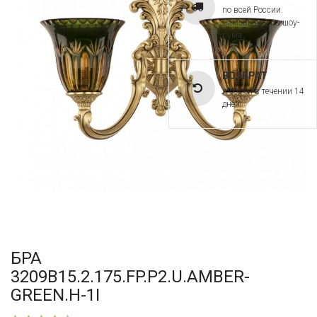
по всей России.
Самовывоз из шоу-
рума
ВОЗВРАТ
и обмен в течении 14
дней
БРА
3209B15.2.175.FP.P2.U.AMBER-
GREEN.H-1I