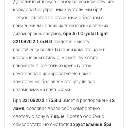
Дополните интерьер любой вашей комнаты или
коридора безупречным хрустальным бра!
Легкое, отлитое по старинным образцам с
применением новейших технологий и свежих
дизайнерских задумок,
бра Art Crystal Light
3210B20.2.175.B.G
придется к месту
практически везде. В вашей комнате царит
классический стиль, а, может, вы хотите
привнести в нее только крупицу этой
неустаревающей красоты? Чешские
хрустальные бра здесь станут для вас
незаменимыми спутниками.
Бра
3210B20.2.175.B.G
имеет в распоряжении
2
ламп
, создавая возле себя комфортную
световую зону в
7 кв. м
. Всегда особенно
самодостаточно смотрятся
хрустальные бра