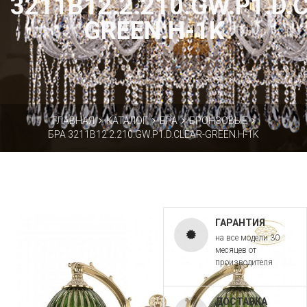
3211B12.2.210.GW.P1.D.
GREEN.H-1K
ГЛАВНАЯ
КАТАЛОГ
БРА
БРОНЗОВЫЕ
БРА 3211B12.2.210.GW.P1.D.CLEAR-GREEN.H-1K
ГАРАНТИЯ
на все модели 30
месяцев от
производителя
ДОСТАВКА