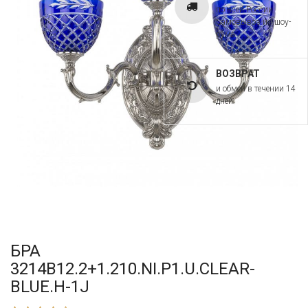
по всей России.
Самовывоз из шоу-
рума
ВОЗВРАТ
и обмен в течении 14
дней
БРА
3214B12.2+1.210.NI.P1.U.CLEAR-
BLUE.H-1J