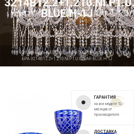
3214B12.2+1.210.NI.P1.U
BLUE.H-1J
ГЛАВНАЯ
КАТАЛОГ
БРА
БРОНЗОВЫЕ
БРА 3214B12.2+1.210.NI.P1.U.CLEAR-BLUE.H-1J
ГАРАНТИЯ
на все модели 30
месяцев от
производителя
ДОСТАВКА