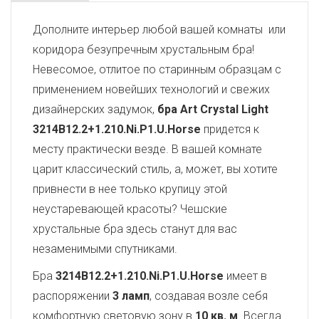
Дополните интерьер любой вашей комнаты или
коридора безупречным хрустальным бра!
Невесомое, отлитое по старинным образцам с
применением новейших технологий и свежих
дизайнерских задумок,
бра Art Crystal Light
3214B12.2+1.210.Ni.P1.U.Horse
придется к
месту практически везде. В вашей комнате
царит классический стиль, а, может, вы хотите
привнести в нее только крупицу этой
неустаревающей красоты? Чешские
хрустальные бра здесь станут для вас
незаменимыми спутниками.
Бра
3214B12.2+1.210.Ni.P1.U.Horse
имеет в
распоряжении
3 ламп
, создавая возле себя
комфортную световую зону в
10 кв. м
. Всегда