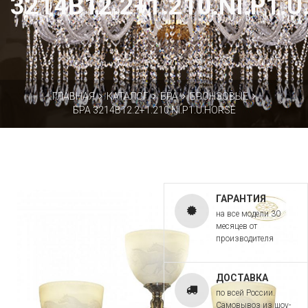
3214B12.2+1.210.NI.P1.
ГЛАВНАЯ
КАТАЛОГ
БРА
БРОНЗОВЫЕ
БРА 3214B12.2+1.210.NI.P1.U.HORSE
ГАРАНТИЯ
на все модели 30
месяцев от
производителя
ДОСТАВКА
по всей России.
Самовывоз из шоу-