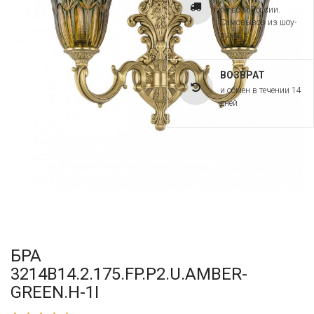
по всей России.
Самовывоз из шоу-
рума
ВОЗВРАТ
и обмен в течении 14
дней
БРА
3214B14.2.175.FP.P2.U.AMBER-
GREEN.H-1I