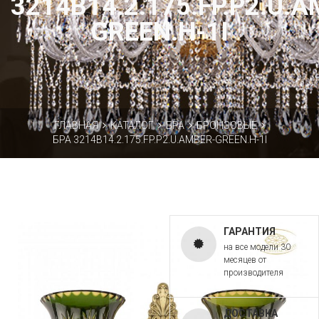
3214B14.2.175.FP.P2.U.
GREEN.H-1I
ГЛАВНАЯ
КАТАЛОГ
БРА
БРОНЗОВЫЕ
БРА 3214B14.2.175.FP.P2.U.AMBER-GREEN.H-1I
ГАРАНТИЯ
на все модели 30
месяцев от
производителя
ДОСТАВКА