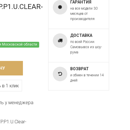
ГАРАНТИЯ
P.P1.U.CLEAR-
на все модели 30
месяцев от
производителя
ДОСТАВКА
по всей России.
и Московской области
Самовывоз из шоу-
рума
НУ
ВОЗВРАТ
и обмен в течении 14
дней
 в 1 клик
ть у менеджера
.P1.U.Clear-