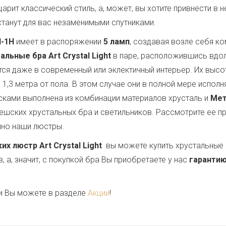
царит классический стиль, а, может, вы хотите привнести в
танут для вас незаменимыми спутниками.
H-1H
имеет в распоряжении
5 ламп
, создавая возле себя к
альные бра Art Crystal Light
в паре, расположившись вдол
утся даже в современный или эклектичный интерьер. Их выс
1,3 метра от пола. В этом случае они в полной мере испол
сками выполнена из комбинации материалов хрусталь и
Мет
шских хрустальных бра и светильников. Рассмотрите ее пр
нно наши люстры.
 люстр Art Crystal Light
вы можете купить хрустальные 
 а, значит, с покупкой бра Вы приобретаете у нас
гарантию
и Вы можете в разделе
Акции
!