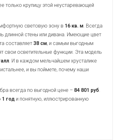
 нее только крупицу этой неустаревающей
омфортную световую зону в
16 кв. м
. Всегда
ь длинной стены или дивана. Имеющие цвет
ота составляет
38 см
, и самым выгодным
нят свои осветительные функции. Эта модель
алл
. И в каждом мельчайшем хрусталике
истальнее, и вы поймете, почему наши
бра всегда по выгодной цене –
84 801 руб
.
 1 год
и понятную, иллюстрированную