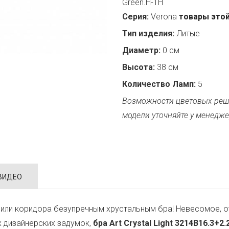
Green.H-1H
Серия:
Verona
товары этой
Тип изделия:
Литые
Диаметр:
0 см
Высота:
38 см
Количество Ламп:
5
Возможности цветовых реш
модели уточняйте у менедже
ВИДЕО
или коридора безупречным хрустальным бра! Невесомое, о
х дизайнерских задумок,
бра Art Crystal Light 3214B16.3+2