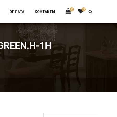
Тел:
+7 926-002-63-43
0
0
ОПЛАТА
КОНТАКТЫ
-GREEN.H-1H