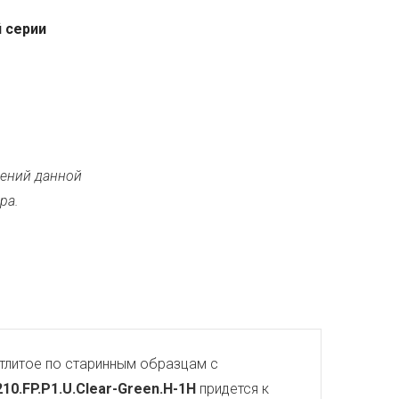
 серии
ений данной
ра.
тлитое по старинным образцам с
.210.FP.P1.U.Clear-Green.H-1H
придется к