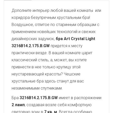
Дополните интерьер любой вашей комнаты или
коридора безупречным хрустальным бра!
Воздушное, отлитое по старинным образцам с
применением новейших технологий и свежих
дизайнерских задумок,
бра Art Crystal Light
3216B14.2.175.B.GW
придется к месту
практически везде. В вашей комнате царит
классический стиль, а, может, вы хотите
привнести в нее только крупицу этой
неустаревающей красоты? Чешские
хрустальные бра здесь станут для вас
незаменимыми спутниками.
Бра
3216B14.2.175.B.GW
имеет в распоряжении
2 ламп
, создавая возле себя комфортную
световую зону в
7 кв. м
. Всегда особенно