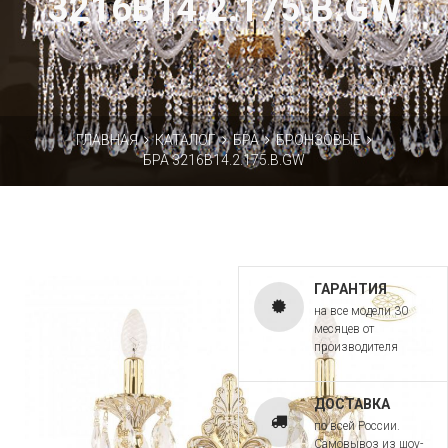
3216B14.2.175.B.GW
ГЛАВНАЯ
КАТАЛОГ
БРА
БРОНЗОВЫЕ
БРА 3216B14.2.175.B.GW
ГАРАНТИЯ
на все модели 30
месяцев от
производителя
ДОСТАВКА
по всей России.
Самовывоз из шоу-