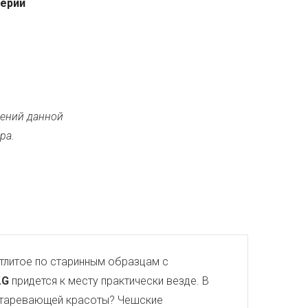
серии
ений данной
ра.
тлитое по старинным образцам с
.G
придется к месту практически везде. В
еустаревающей красоты? Чешские