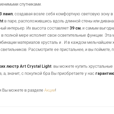
аменимыми спутниками.
3 ламп
, создавая возле себя комфортную световую зону в
ht
в паре, расположившись вдоль длинной стены или диван
ный интерьер. Их высота составляет
39 см
, и самым выгод
ни в полной мере исполнят свои осветительные функции. Эта
мбинации материалов хрусталь и
. И в каждом мельчайшем 
светильников. Рассмотрите ее пристальнее, и вы поймете, 
 люстр Art Crystal Light
вы можете купить хрустальные 
 а, значит, с покупкой бра Вы приобретаете у нас
гарантию
и Вы можете в разделе
Акции
!