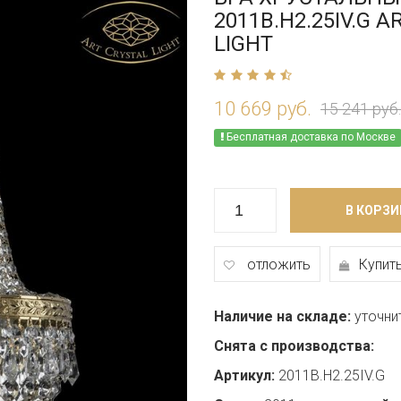
2011B.H2.25IV.G A
LIGHT
10 669 руб.
15 241 руб.
Бесплатная доставка по Москве
В КОРЗИ
отложить
Купить
Наличие на складе:
уточни
Снята с производства:
Артикул:
2011B.H2.25IV.G