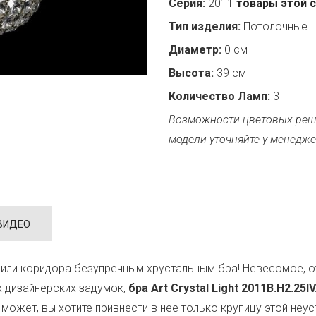
Серия:
2011
товары этой 
Тип изделия:
Потолочные
Диаметр:
0 см
Высота:
39 см
Количество Ламп:
3
Возможности цветовых реш
модели уточняйте у менедже
ВИДЕО
или коридора безупречным хрустальным бра! Невесомое, о
х дизайнерских задумок,
бра Art Crystal Light 2011B.H2.25IV
, может, вы хотите привнести в нее только крупицу этой н