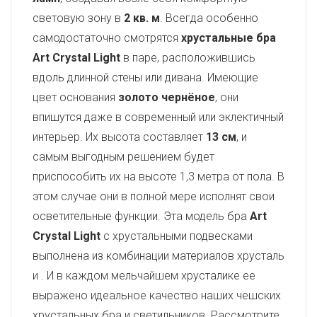
световую зону в
2 кв. м
. Всегда особенно
самодостаточно смотрятся
хрустальные бра
Art Crystal Light
в паре, расположившись
вдоль длинной стены или дивана. Имеющие
цвет основания
золото чернёное
, они
впишутся даже в современный или эклектичный
интерьер. Их высота составляет
13 см
, и
самым выгодным решением будет
приспособить их на высоте 1,3 метра от пола. В
этом случае они в полной мере исполнят свои
осветительные функции. Эта модель бра
Art
Crystal Light
с хрустальными подвесками
выполнена из комбинации материалов хрусталь
и
. И в каждом мельчайшем хрусталике ее
выражено идеальное качество наших чешских
хрустальных бра и светильников. Рассмотрите