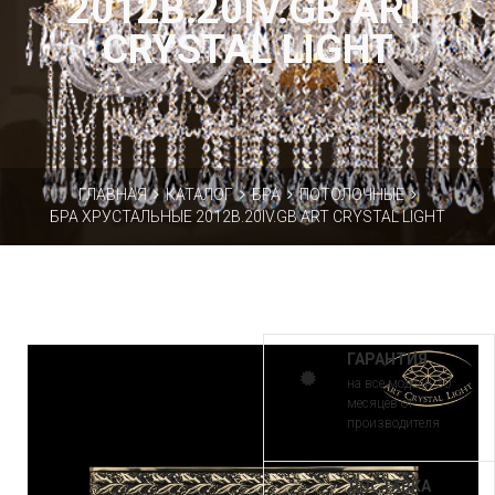
2012B.20IV.GB ART
CRYSTAL LIGHT
ГЛАВНАЯ
КАТАЛОГ
БРА
ПОТОЛОЧНЫЕ
БРА ХРУСТАЛЬНЫЕ 2012B.20IV.GB ART CRYSTAL LIGHT
ГАРАНТИЯ
на все модели 30
месяцев от
производителя
ДОСТАВКА