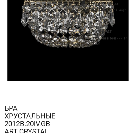
по всей России.
Самовывоз из шоу-
рума
ВОЗВРАТ
и обмен в течении 14
дней
БРА
ХРУСТАЛЬНЫЕ
2012B.20IV.GB
ART CRYSTAL