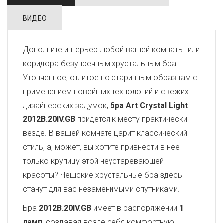
ВИДЕО
Дополните интерьер любой вашей комнаты или
коридора безупречным хрустальным бра!
Утонченное, отлитое по старинным образцам с
применением новейших технологий и свежих
дизайнерских задумок,
бра Art Crystal Light
2012B.20IV.GB
придется к месту практически
везде. В вашей комнате царит классический
стиль, а, может, вы хотите привнести в нее
только крупицу этой неустаревающей
красоты? Чешские хрустальные бра здесь
станут для вас незаменимыми спутниками.
Бра
2012B.20IV.GB
имеет в распоряжении
1
ламп
, создавая возле себя комфортную