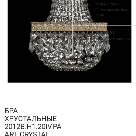
по всей России.
Самовывоз из шоу-
рума
ВОЗВРАТ
и обмен в течении 14
дней
БРА
ХРУСТАЛЬНЫЕ
2012B.H1.20IV.PA
ART CRYSTAL