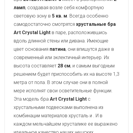
ламп
, создавая возле себя комфортную
световую зону в
5 кв. м
. Всегда особенно
самодостаточно смотрятся
хрустальные бра
Art Crystal Light
в паре, расположившись
вдоль длинной стены или дивана. Имеющие
цвет основания
патина
, они впишутся даже в
современный или эклектичный интерьер. Их
высота составляет
28 см
, и самым выгодным
решением будет приспособить их на высоте 1,3
метра от пола. В этом случае они в полной
мере исполнят свои осветительные функции.
Эта модель бра
Art Crystal Light
с
хрустальными подвесками выполнена из
комбинации материалов хрусталь и
. И в
каждом мельчайшем хрусталике ее выражено
идеальное качество наших чешских