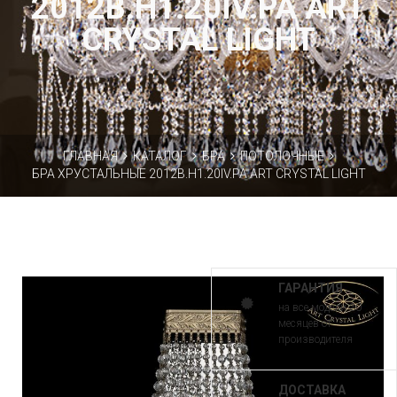
2012B.H1.20IV.PA ART
CRYSTAL LIGHT
ГЛАВНАЯ
КАТАЛОГ
БРА
ПОТОЛОЧНЫЕ
БРА ХРУСТАЛЬНЫЕ 2012B.H1.20IV.PA ART CRYSTAL LIGHT
ГАРАНТИЯ
на все модели 30
месяцев от
производителя
ДОСТАВКА