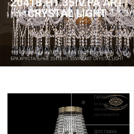
2041B.H1.35IV.PA ART
CRYSTAL LIGHT
ГЛАВНАЯ
КАТАЛОГ
БРА
ПОТОЛОЧНЫЕ
БРА ХРУСТАЛЬНЫЕ 2041B.H1.35IV.PA ART CRYSTAL LIGHT
ГАРАНТИЯ
на все модели 30
месяцев от
производителя
ДОСТАВКА