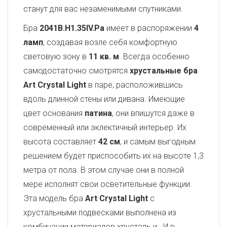
станут для вас незаменимыми спутниками.
Бра
2041B.H1.35IV.Pa
имеет в распоряжении
4
ламп
, создавая возле себя комфортную
световую зону в
11 кв. м
. Всегда особенно
самодостаточно смотрятся
хрустальные бра
Art Crystal Light
в паре, расположившись
вдоль длинной стены или дивана. Имеющие
цвет основания
патина
, они впишутся даже в
современный или эклектичный интерьер. Их
высота составляет
42 см
, и самым выгодным
решением будет приспособить их на высоте 1,3
метра от пола. В этом случае они в полной
мере исполнят свои осветительные функции.
Эта модель бра
Art Crystal Light
с
хрустальными подвесками выполнена из
комбинации материалов хрусталь и
. И в