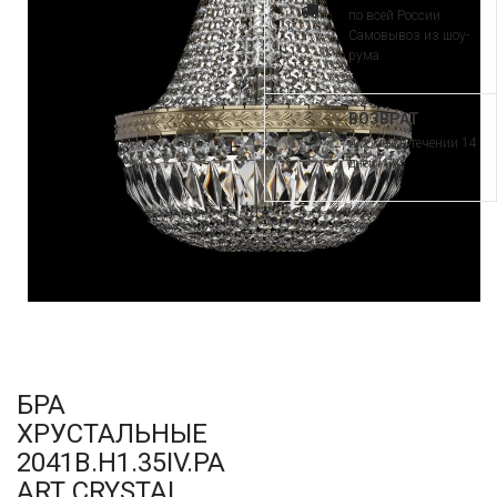
по всей России.
Самовывоз из шоу-
рума
ВОЗВРАТ
и обмен в течении 14
дней
БРА
ХРУСТАЛЬНЫЕ
2041B.H1.35IV.PA
ART CRYSTAL