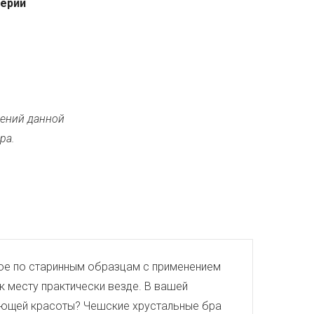
серии
ений данной
ра.
тое по старинным образцам с применением
к месту практически везде. В вашей
евающей красоты? Чешские хрустальные бра