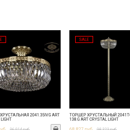
E
SALE
ХРУСТАЛЬНАЯ 2041.35IV.G ART
ТОРШЕР ХРУСТАЛЬНЫЙ 2041T6
 LIGHT
138.G ART CRYSTAL LIGHT
руб.
68 827 руб.
36 914 руб.
98 323 руб.