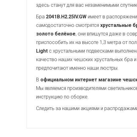
здесь станут для вас незаменимыми спутни
Бра
2041B.H2.25IV.GW
имеет в распоряжен
самодостаточно смотрятся
хрустальные бра
золото белёное
, они впишутся даже в сов
приспособить их на высоте 1,3 метра от по
Light
с хрустальными подвесками выполнена
качество наших чешских хрустальных бра и 
предпочитают именно наши люстры.
В
официальном интернет магазине чешских
Мы являемся производителями светильников,
инструкцию по сборке.
Следить за нашими акциями и распродажам