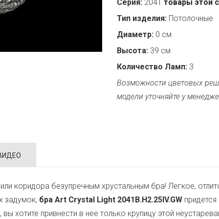
Серия:
2041
товары этой 
Тип изделия:
Потолочные
Диаметр:
0 см
Высота:
39 см
Количество Ламп:
3
Возможности цветовых реш
модели уточняйте у менедже
ВИДЕО
или коридора безупречным хрустальным бра! Легкое, отли
х задумок,
бра Art Crystal Light 2041B.H2.25IV.GW
придется 
т, вы хотите привнести в нее только крупицу этой неустар