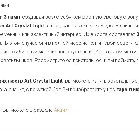
ками.
ии
3 ламп
, создавая возле себя комфортную световую зону
 Art Crystal Light
в паре, расположившись вдоль длинной 
ременный или эклектичный интерьер. Их высота составляет
ла. В этом случае они в полной мере исполнят свои осветит
 из комбинации материалов хрусталь и
. И в каждом мель
светильников. Рассмотрите ее пристальнее, и вы поймете, 
 люстр Art Crystal Light
вы можете купить хрустальные 
 а, значит, с покупкой бра Вы приобретаете у нас
гарантию
и Вы можете в разделе
Акции
!