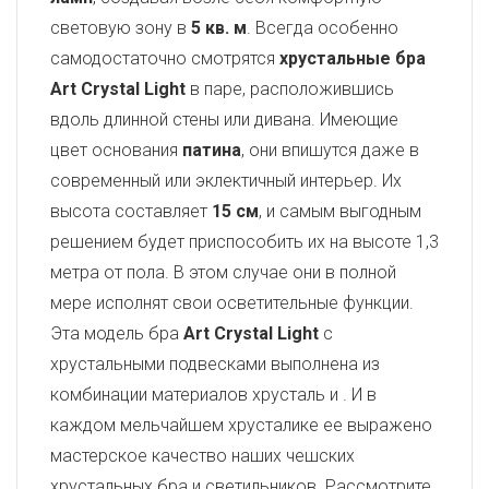
световую зону в
5 кв. м
. Всегда особенно
самодостаточно смотрятся
хрустальные бра
Art Crystal Light
в паре, расположившись
вдоль длинной стены или дивана. Имеющие
цвет основания
патина
, они впишутся даже в
современный или эклектичный интерьер. Их
высота составляет
15 см
, и самым выгодным
решением будет приспособить их на высоте 1,3
метра от пола. В этом случае они в полной
мере исполнят свои осветительные функции.
Эта модель бра
Art Crystal Light
с
хрустальными подвесками выполнена из
комбинации материалов хрусталь и
. И в
каждом мельчайшем хрусталике ее выражено
мастерское качество наших чешских
хрустальных бра и светильников. Рассмотрите