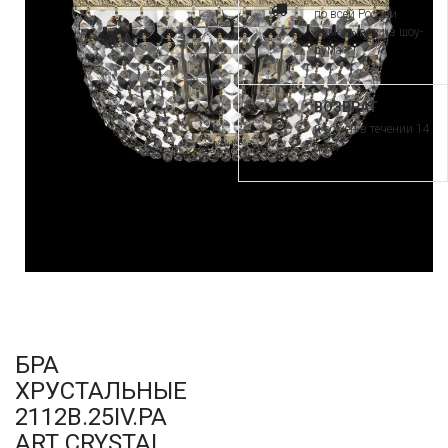
по всей России.
Самовывоз из шоу-
рума
ВОЗВРАТ
и обмен в течении 14
дней
БРА
ХРУСТАЛЬНЫЕ
2112B.25IV.PA
ART CRYSTAL