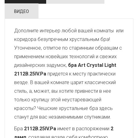
ВИДЕО
Дополните интерьер любой вашей комнаты или
коридора безупречным хрустальным бра!
Утонченное, отлитое по старинным образцам с
применением новейших технологий и свежих
дизайнерских задумок,
бра Art Crystal Light
2112B.25IV.Pa
придется к месту практически
везде. В вашей комнате царит классический
стиль, а, может, вы хотите привнести в нее
только крупицу этой неустаревающей
красоты? Чешские хрустальные бра здесь
станут для вас незаменимыми спутниками.
Бра
2112B.25IV.Pa
имеет в распоряжении
2
ламп
, создавая возле себя комфортную