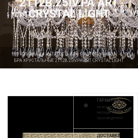
2112B.25IV.PA ART
CRYSTAL LIGHT
ГЛАВНАЯ
КАТАЛОГ
БРА
ПОТОЛОЧНЫЕ
БРА ХРУСТАЛЬНЫЕ 2112B.25IV.PA ART CRYSTAL LIGHT
ГАРАНТИЯ
на все модели 30
месяцев от
производителя
ДОСТАВКА