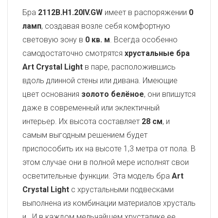
Бра
2112B.H1.20IV.GW
имеет в распоряжении
0
ламп
, создавая возле себя комфортную
световую зону в
0 кв. м
. Всегда особенно
самодостаточно смотрятся
хрустальные бра
Art Crystal Light
в паре, расположившись
вдоль длинной стены или дивана. Имеющие
цвет основания
золото белёное
, они впишутся
даже в современный или эклектичный
интерьер. Их высота составляет
28 см
, и
самым выгодным решением будет
приспособить их на высоте 1,3 метра от пола. В
этом случае они в полной мере исполнят свои
осветительные функции. Эта модель бра
Art
Crystal Light
с хрустальными подвесками
выполнена из комбинации материалов хрусталь
и
. И в каждом мельчайшем хрусталике ее