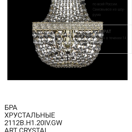
по всей России.
Самовывоз из шоу-
рума
ВОЗВРАТ
и обмен в течении 14
дней
БРА
ХРУСТАЛЬНЫЕ
2112B.H1.20IV.GW
ART CRYSTAL