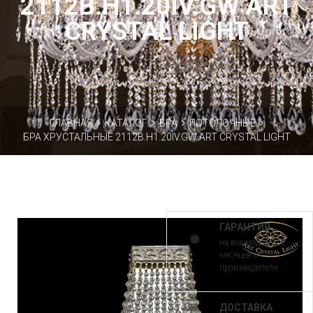
2112B.H1.20IV.GW ART
CRYSTAL LIGHT
ГЛАВНАЯ
КАТАЛОГ
БРА
ПОТОЛОЧНЫЕ
БРА ХРУСТАЛЬНЫЕ 2112B.H1.20IV.GW ART CRYSTAL LIGHT
ГАРАНТИЯ
на все модели 30
месяцев от
производителя
ДОСТАВКА