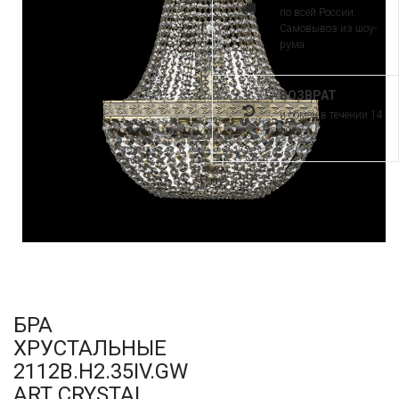
по всей России.
Самовывоз из шоу-
рума
ВОЗВРАТ
и обмен в течении 14
дней
БРА
ХРУСТАЛЬНЫЕ
2112B.H2.35IV.GW
ART CRYSTAL