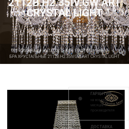
2112B.H2.35IV.GW ART
CRYSTAL LIGHT
ГЛАВНАЯ
КАТАЛОГ
БРА
ПОТОЛОЧНЫЕ
БРА ХРУСТАЛЬНЫЕ 2112B.H2.35IV.GW ART CRYSTAL LIGHT
ГАРАНТИЯ
на все модели 30
месяцев от
производителя
ДОСТАВКА