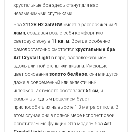
хрустальные бра здесь станут для вас
незаменимыми спутниками.
Бра
2112B.H2.35IV.GW
имеет в распоряжении
4
ламп
, создавая возле себя комфортную
световую зону в
11 кв. м
. Всегда особенно
самодостаточно смотрятся
хрустальные бра
Art Crystal Light
в паре, расположившись
вдоль длинной стены или дивана. Имеющие
цвет основания
золото белёное
, они впишутся
даже в современный или эклектичный
интерьер. Их высота составляет
51 см
, и
самым выгодным решением будет
приспособить их на высоте 1,3 метра от пола. В
этом случае они в полной мере исполнят свои
осветительные функции. Эта модель бра
Art
Crystal Light
с хрустальными подвесками