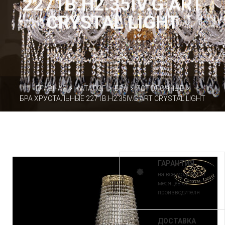
2271B.H2.35IV.G ART
CRYSTAL LIGHT
ГЛАВНАЯ
КАТАЛОГ
БРА
ПОТОЛОЧНЫЕ
БРА ХРУСТАЛЬНЫЕ 2271B.H2.35IV.G ART CRYSTAL LIGHT
ГАРАНТИЯ
на все модели 30
месяцев от
производителя
ДОСТАВКА