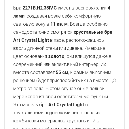
Бра
2271B.H2.35IV.G
имеет в распоряжении
4
ламп
, создавая возле себя комфортную
световую зону в
11 кв. м
. Всегда особенно
самодостаточно смотрятся
хрустальные бра
Art Crystal Light
в паре, расположившись
вдоль длинной стены или дивана. Имеющие
цвет основания
золото
, они впишутся даже в
современный или эклектичный интерьер. Их
высота составляет
55 см
, и самым выгодным
решением будет приспособить их на высоте 1,3
метра от пола. В этом случае они в полной
мере исполнят свои осветительные функции.
Эта модель бра
Art Crystal Light
с
хрустальными подвесками выполнена из
комбинации материалов хрусталь и
. И в
каждом мельчайшем хрусталике ее выражено