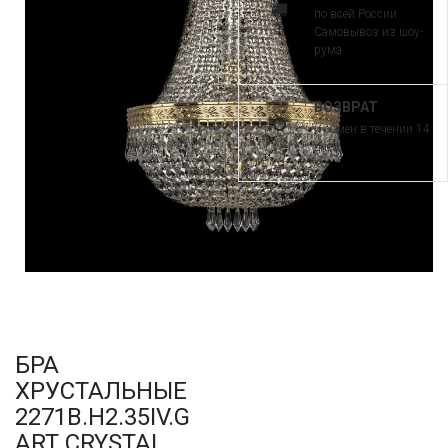
по всей России.
Самовывоз из шоу-
рума
ВОЗВРАТ
и обмен в течении 14
дней
БРА
ХРУСТАЛЬНЫЕ
2271B.H2.35IV.G
ART CRYSTAL