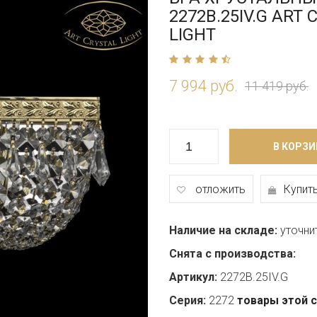
2272B.25IV.G ART 
LIGHT
7 994 руб.
11 419 руб.
В КОРЗИ
отложить
Купить
Наличие на складе:
уточни
Снята с производства:
Артикул:
2272B.25IV.G
Серия:
2272
товары этой 