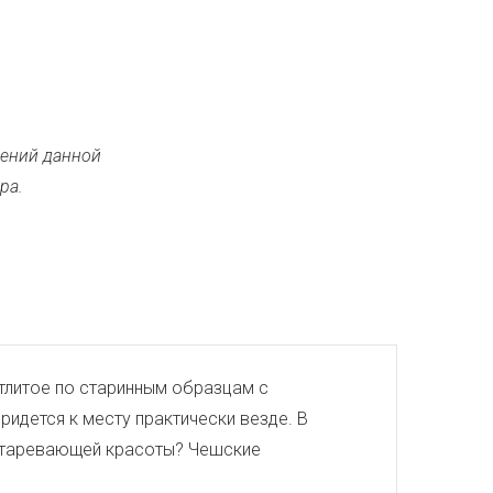
ений данной
ра.
тлитое по старинным образцам с
ридется к месту практически везде. В
еустаревающей красоты? Чешские