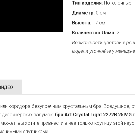
Тип изделия:
Потолочные
Диаметр:
0 см
Высота:
17 см
Количество Ламп:
2
Возможности цветовых реш
модели уточняйте у менедже
ВИДЕО
или коридора безупречным хрустальным бра! Воздушное, о
х дизайнерских задумок,
бра Art Crystal Light 2272B.25IV.G
п
, может, вы хотите привнести в нее только крупицу этой н
аменимыми спутниками.