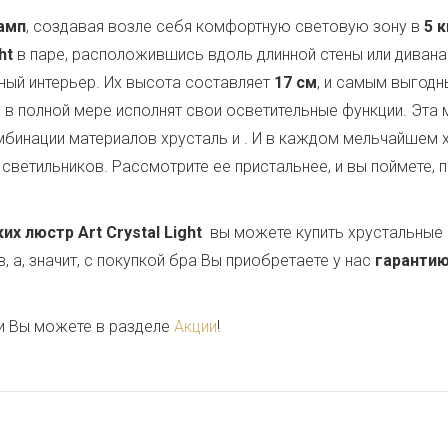
амп
, создавая возле себя комфортную световую зону в
5 к
ht
в паре, расположившись вдоль длинной стены или диван
ный интерьер. Их высота составляет
17 см
, и самым выгод
ни в полной мере исполнят свои осветительные функции. Эта
мбинации материалов хрусталь и
. И в каждом мельчайшем 
светильников. Рассмотрите ее пристальнее, и вы поймете, 
 люстр Art Crystal Light
вы можете купить хрустальные 
 а, значит, с покупкой бра Вы приобретаете у нас
гарантию
и Вы можете в разделе
Акции
!