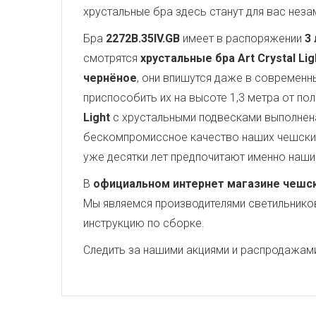
хрустальные бра здесь станут для вас нез
Бра
2272B.35IV.GB
имеет в распоряжении
3
смотрятся
хрустальные бра Art Crystal Lig
чернёное
, они впишутся даже в современн
приспособить их на высоте 1,3 метра от по
Light
с хрустальными подвесками выполнена
бескомпромиссное качество наших чешских 
уже десятки лет предпочитают именно наши
В
официальном интернет магазине чешских
Мы являемся производителями светильников,
инструкцию по сборке.
Следить за нашими акциями и распродажам