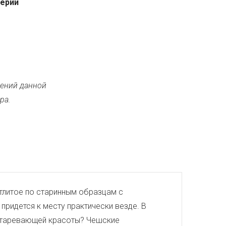
серии
ений данной
ра.
тлитое по старинным образцам с
придется к месту практически везде. В
еустаревающей красоты? Чешские