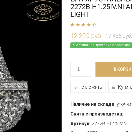
2272B.H1.25IV.NI 
LIGHT
12 220 руб.
17 456 руб.
Бесплатная доставка по Москве
В КОРЗИ
отложить
Купить
Наличие на складе:
уточни
Снята с производства:
Артикул:
2272B.H1.25IV.Ni