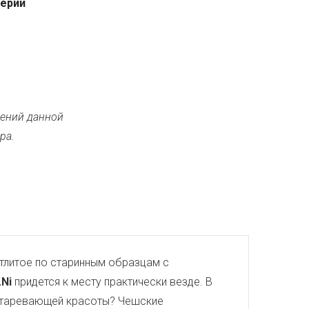
серии
ений данной
ра.
тлитое по старинным образцам с
.Ni
придется к месту практически везде. В
еустаревающей красоты? Чешские