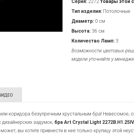
Серия:
2272
товары этой 
Тип изделия:
Потолочные
Диаметр:
0 см
Высота:
36 см
Количество Ламп:
3
Возможности цветовых реш
модели уточняйте у менедже
ВИДЕО
или коридора безупречным хрустальным бра! Невесомое, о
х дизайнерских задумок,
бра Art Crystal Light 2272B.H1.25IV
, может, вы хотите привнести в нее только крупицу этой н