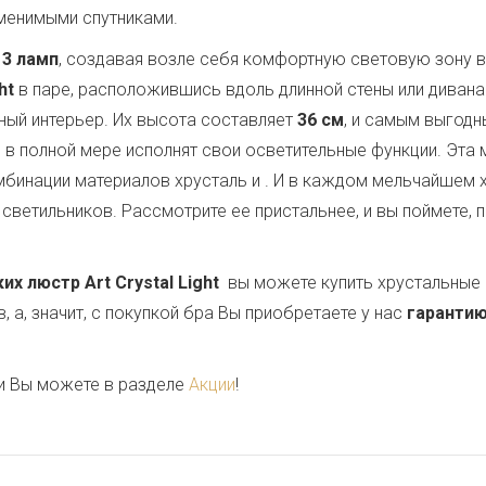
аменимыми спутниками.
и
3 ламп
, создавая возле себя комфортную световую зону 
ht
в паре, расположившись вдоль длинной стены или диван
ный интерьер. Их высота составляет
36 см
, и самым выгод
ни в полной мере исполнят свои осветительные функции. Эта
мбинации материалов хрусталь и
. И в каждом мельчайшем 
светильников. Рассмотрите ее пристальнее, и вы поймете, 
 люстр Art Crystal Light
вы можете купить хрустальные 
 а, значит, с покупкой бра Вы приобретаете у нас
гарантию
и Вы можете в разделе
Акции
!