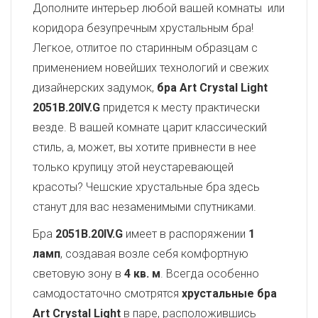
Дополните интерьер любой вашей комнаты или
коридора безупречным хрустальным бра!
Легкое, отлитое по старинным образцам с
применением новейших технологий и свежих
дизайнерских задумок,
бра Art Crystal Light
2051B.20IV.G
придется к месту практически
везде. В вашей комнате царит классический
стиль, а, может, вы хотите привнести в нее
только крупицу этой неустаревающей
красоты? Чешские хрустальные бра здесь
станут для вас незаменимыми спутниками.
Бра
2051B.20IV.G
имеет в распоряжении
1
ламп
, создавая возле себя комфортную
световую зону в
4 кв. м
. Всегда особенно
самодостаточно смотрятся
хрустальные бра
Art Crystal Light
в паре, расположившись