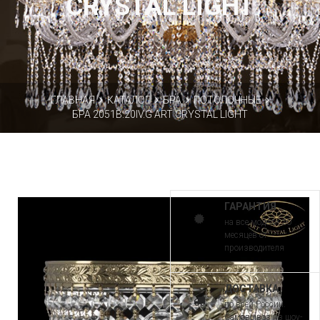
CRYSTAL LIGHT
ГЛАВНАЯ
КАТАЛОГ
БРА
ПОТОЛОЧНЫЕ
БРА 2051B.20IV.G ART CRYSTAL LIGHT
ГАРАНТИЯ
на все модели 30
месяцев от
производителя
ДОСТАВКА
по всей России.
Самовывоз из шоу-