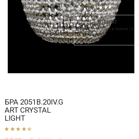
рума
ВОЗВРАТ
и обмен в течении 14
дней
БРА 2051B.20IV.G
ART CRYSTAL
LIGHT