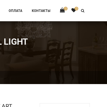
Тел:
+7 926-002-63-43
0
0
ОПЛАТА
КОНТАКТЫ
L LIGHT
W ART