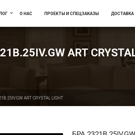
info@artcrystallight.ru
Доставка по всей России
ЛОГ
О НАС
ПРОЕКТЫ И СПЕЦЗАКАЗЫ
ДОСТАВКА
21B.25IV.GW ART CRYSTA
21B.25IV.GW ART CRYSTAL LIGHT
БРА 2321B.25IV.G