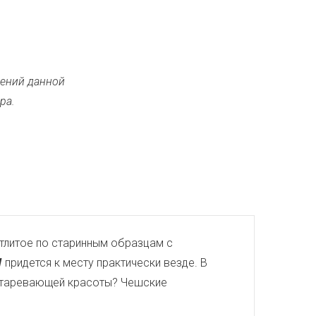
ений данной
ра.
тлитое по старинным образцам с
W
придется к месту практически везде. В
еустаревающей красоты? Чешские