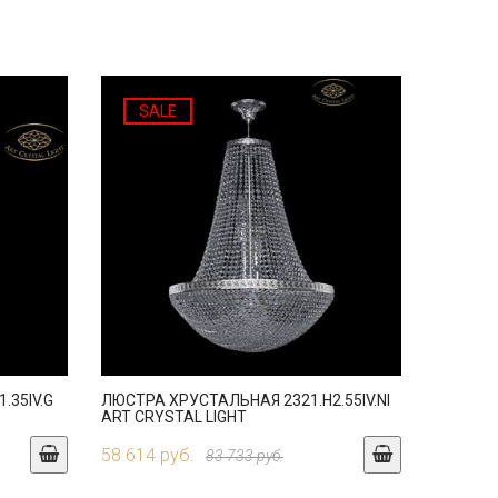
SALE
.35IV.G
ЛЮСТРА ХРУСТАЛЬНАЯ 2321.H2.55IV.NI
ART CRYSTAL LIGHT
58 614 руб.
83 733 руб.