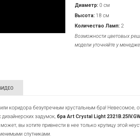
Диаметр:
0 см
Высота:
18 см
Количество Ламп:
2
Возможности цветовых реш
модели уточняйте у менедже
ВИДЕО
или коридора безупречным хрустальным бра! Невесомое, о
х дизайнерских задумок,
бра Art Crystal Light 2321B.25IV.G
, может, вы хотите привнести в нее только крупицу этой н
аменимыми спутниками.