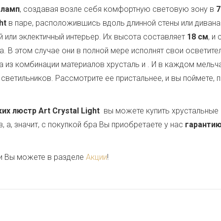
 ламп
, создавая возле себя комфортную световую зону в
7
ht
в паре, расположившись вдоль длинной стены или диван
й или эклектичный интерьер. Их высота составляет
18 см
, и
ла. В этом случае они в полной мере исполнят свои осветит
 из комбинации материалов хрусталь и
. И в каждом мель
светильников. Рассмотрите ее пристальнее, и вы поймете, 
 люстр Art Crystal Light
вы можете купить хрустальные 
 а, значит, с покупкой бра Вы приобретаете у нас
гарантию
и Вы можете в разделе
Акции
!