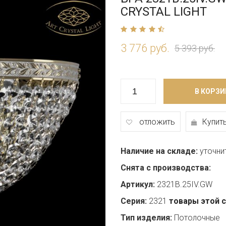
CRYSTAL LIGHT
3 776 руб.
5 393 руб.
В КОРЗИ
отложить
Купить
Наличие на складе:
уточни
Снята с производства:
Артикул:
2321B.25IV.GW
Серия:
2321
товары этой 
Тип изделия:
Потолочные