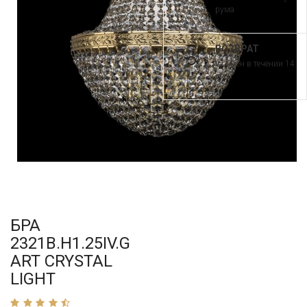
рума
ВОЗВРАТ
и обмен в течении 14
дней
БРА
2321B.H1.25IV.G
ART CRYSTAL
LIGHT