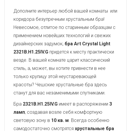
Дополните интерьер любой вашей комнаты или
коридора безупречным хрустальным бра!
Невесомое, отлитое по старинным образцам с
применением новейших технологий и свежих
дизайнерских задумок,
бра Art Crystal Light
2321B.H1.25IV.G
придется к месту практически
везде. В вашей комнате царит классический
стиль, а, может, вы хотите привнести в нее
только крупицу этой неустаревающей
красоты? Чешские хрустальные бра здесь
станут для вас незаменимыми спутниками.
Бра
2321B.H1.25IV.G
имеет в распоряжении
3
ламп
, создавая возле себя комфортную
световую зону в
10 кв. м
. Всегда особенно
самодостаточно смотрятся
хрустальные бра