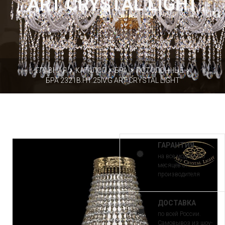
ART CRYSTAL LIGHT
ГЛАВНАЯ
КАТАЛОГ
БРА
ПОТОЛОЧНЫЕ
БРА 2321B.H1.25IV.G ART CRYSTAL LIGHT
ГАРАНТИЯ
на все модели 30
месяцев от
производителя
ДОСТАВКА
по всей России.
Самовывоз из шоу-